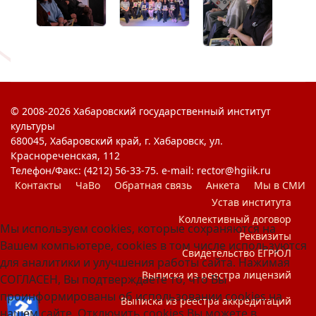
© 2008-2026 Хабаровский государственный институт
культуры
680045, Хабаровский край, г. Хабаровск, ул.
Краснореченская, 112
Телефон/Факс: (4212) 56-33-75. e-mail: rector@hgiik.ru
Контакты
ЧаВо
Обратная связь
Анкета
Мы в СМИ
Устав института
Коллективный договор
Мы используем cookies, которые сохраняются на
Реквизиты
Вашем компьютере, cookies в том числе используются
Свидетельство ЕГРЮЛ
для аналитики и улучшения работы сайта. Нажимая
Выписка из реестра лицензий
СОГЛАСЕН, Вы подтверждаете то, что Вы
проинформированы об использовании cookies на
♿
Выписка из реестра аккредитаций
нашем сайте. Отключить cookies Вы можете в