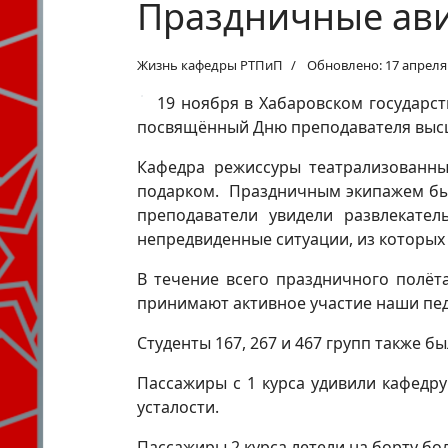
Праздничные ав
Жизнь кафедры РТПиП
Обновлено: 17 апреля
19 ноября в Хабаровском государс
посвящённый Дню преподавателя выс
Кафедра режиссуры театрализованны
подарком. Праздничным экипажем была
преподаватели увидели развлекател
непредвиденные ситуации, из которых
В течение всего праздничного полё
принимают активное участие наши пед
Студенты 167, 267 и 467 групп также 
Пассажиры с 1 курса удивили кафедр
усталости.
Пассажиры 2 курса летели на борту бо