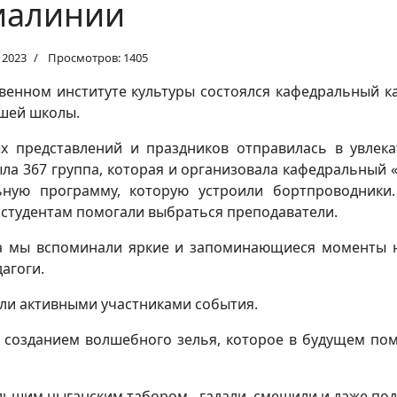
иалинии
 2023
Просмотров: 1405
твенном институте культуры состоялся кафедральный к
шей школы.
х представлений и праздников отправилась в увлека
 367 группа, которая и организовала кафедральный «п
ьную программу, которую устроили бортпроводники
 студентам помогали выбраться преподаватели.
та мы вспоминали яркие и запоминающиеся моменты н
агоги.
были активными участниками события.
у созданием волшебного зелья, которое в будущем по
льшим цыганским табором - гадали, смешили и даже под