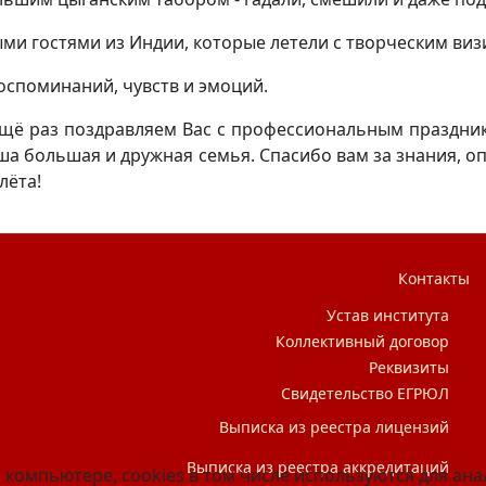
ми гостями из Индии, которые летели с творческим виз
оспоминаний, чувств и эмоций.
щё раз поздравляем Вас с профессиональным праздник
ша большая и дружная семья. Спасибо вам за знания, о
лёта!
Контакты
Устав института
Коллективный договор
Реквизиты
Свидетельство ЕГРЮЛ
Выписка из реестра лицензий
Выписка из реестра аккредитаций
 компьютере, cookies в том числе используются для ан