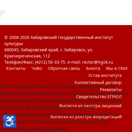
© 2008-2026 Хабаровский государственный институт
культуры
680045, Хабаровский край, г. Хабаровск, ул.
Краснореченская, 112
Телефон/Факс: (4212) 56-33-75. e-mail: rector@hgiik.ru
Контакты
ЧаВо
Обратная связь
Анкета
Мы в СМИ
Устав института
Коллективный договор
Мы используем cookies, которые сохраняются на
Реквизиты
Вашем компьютере, cookies в том числе используются
Свидетельство ЕГРЮЛ
для аналитики и улучшения работы сайта. Нажимая
Выписка из реестра лицензий
СОГЛАСЕН, Вы подтверждаете то, что Вы
проинформированы об использовании cookies на
♿
Выписка из реестра аккредитаций
нашем сайте. Отключить cookies Вы можете в
настройках своего браузера.