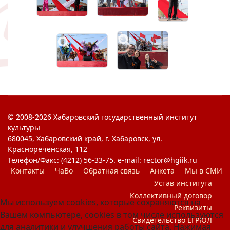
© 2008-2026 Хабаровский государственный институт
культуры
680045, Хабаровский край, г. Хабаровск, ул.
Краснореченская, 112
Телефон/Факс: (4212) 56-33-75. e-mail: rector@hgiik.ru
Контакты
ЧаВо
Обратная связь
Анкета
Мы в СМИ
Устав института
Коллективный договор
Мы используем cookies, которые сохраняются на
Реквизиты
Вашем компьютере, cookies в том числе используются
Свидетельство ЕГРЮЛ
для аналитики и улучшения работы сайта. Нажимая