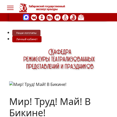
Наши логотипы
s.
Личный кабинет
Мир! Труд! Май! В
Бикине!