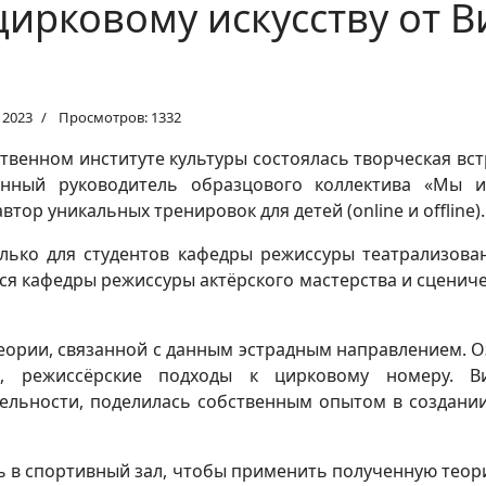
цирковому искусству от 
 2023
Просмотров: 1332
ственном институте культуры состоялась творческая вс
венный руководитель образцового коллектива «Мы и
тор уникальных тренировок для детей (online и offline).
олько для студентов кафедры режиссуры театрализова
ся кафедры режиссуры актёрского мастерства и сцениче
еории, связанной с данным эстрадным направлением. О
а, режиссёрские подходы к цирковому номеру. В
ельности, поделилась собственным опытом в создани
ь в спортивный зал, чтобы применить полученную теори