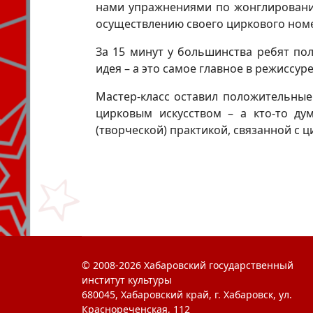
нами упражнениями по жонглированию
осуществлению своего циркового номе
За 15 минут у большинства ребят по
идея – а это самое главное в режиссуре
Мастер-класс оставил положительные
цирковым искусством – а кто-то ду
(творческой) практикой, связанной с ц
© 2008-2026 Хабаровский государственный
институт культуры
680045, Хабаровский край, г. Хабаровск, ул.
Краснореченская, 112