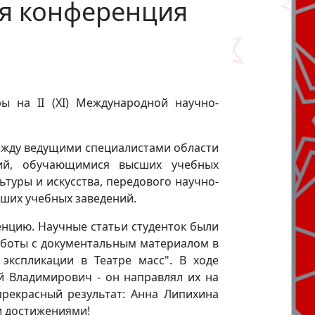
ая конференция
 на II (XI) Международной научно-
ежду ведущими специалистами области
ний, обучающимися высших учебных
туры и искусства, передового научно-
сших учебных заведений.
енцию. Научные статьи студенток были
аботы с документальным материалом в
экспликации в Театре масс". В ходе
й Владимирович - он направлял их на
прекрасный результат: Анна Липихина
и достижениями!