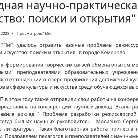
одная научно-практическ
сство: поиски и открытия"
 2023
Просмотров: 1686
РТПиП удалось отразить важные проблемы режиссуры
 искусство: поиски и открытия" в городе Кемерово.
для формирования творческих связей обмена опытом м
еными, преподавателями образовательных учрежде
яются тенденции в сфере продвижения достижений куль
ов в сфере культуры и искусства среди обучающихся вы
П в этом году также отправили свои работы на конфер
представила на конференции научный доклад "Этапы р
тавила доклад " Проблема разработки режиссерской 
всегда был их научных руководитель - Мосиенко Серге
 литературы. Такая благотворная работа принесла 
и. Поздравляем педагогов и преподавателей с научным