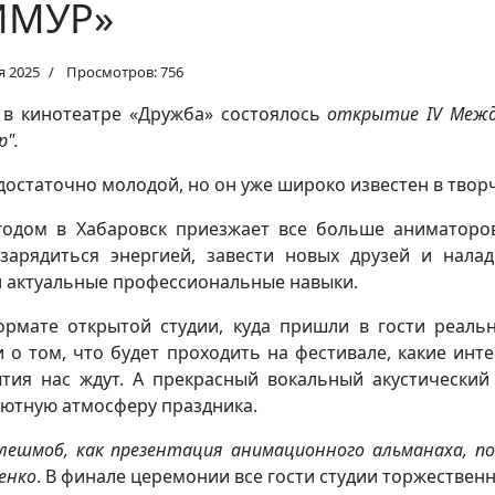
ИМУР»
я 2025
Просмотров: 756
 в кинотеатре «Дружба» состоялось
открытие IV Межд
р".
достаточно молодой, но он уже широко известен в творч
одом в Хабаровск приезжает все больше аниматоров 
зарядиться энергией, завести новых друзей и нала
 актуальные профессиональные навыки.
рмате открытой студии, куда пришли в гости реальн
 о том, что будет проходить на фестивале, какие ин
тия нас ждут. А прекрасный вокальный акустически
уютную атмосферу праздника.
лешмоб, как презентация анимационного альманаха, по
енко
. В финале церемонии все гости студии торжественн