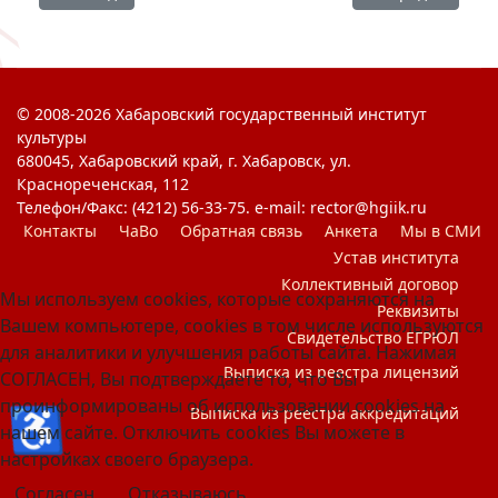
© 2008-2026 Хабаровский государственный институт
культуры
680045, Хабаровский край, г. Хабаровск, ул.
Краснореченская, 112
Телефон/Факс: (4212) 56-33-75. e-mail: rector@hgiik.ru
Контакты
ЧаВо
Обратная связь
Анкета
Мы в СМИ
Устав института
Коллективный договор
Мы используем cookies, которые сохраняются на
Реквизиты
Вашем компьютере, cookies в том числе используются
Свидетельство ЕГРЮЛ
для аналитики и улучшения работы сайта. Нажимая
Выписка из реестра лицензий
СОГЛАСЕН, Вы подтверждаете то, что Вы
проинформированы об использовании cookies на
♿
Выписка из реестра аккредитаций
нашем сайте. Отключить cookies Вы можете в
настройках своего браузера.
Согласен
Отказываюсь