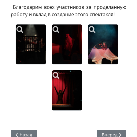
Благодарим всех участников за проделанную
работу и вклад в создание этого спектакля!
Предыдущий: #ХГИК : поздравляем! #РиАМ
Следующий: ✍ 
Назад
Вперед