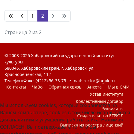
1
2
Страница 2 из 2
© 2008-2026 Хабаровский государственный институт
культуры
680045, Хабаровский край, г. Хабаровск, ул.
Краснореченская, 112
Телефон/Факс: (4212) 56-33-75. e-mail: rector@hgiik.ru
Контакты
ЧаВо
Обратная связь
Анкета
Мы в СМИ
Устав института
Коллективный договор
Мы используем cookies, которые сохраняются на
Реквизиты
Вашем компьютере, cookies в том числе используются
Свидетельство ЕГРЮЛ
для аналитики и улучшения работы сайта. Нажимая
Выписка из реестра лицензий
СОГЛАСЕН, Вы подтверждаете то, что Вы