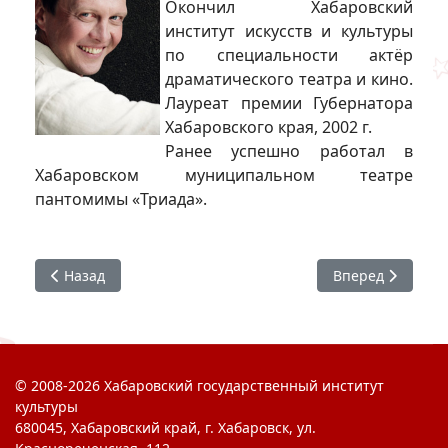
Окончил Хабаровский
институт искусств и культуры
по специальности актёр
драматического театра и кино.
Лауреат премии Губернатора
Хабаровского края, 2002 г.
Ранее успешно работал в
Хабаровском муниципальном театре
пантомимы «Триада».
Предыдущий: Белый театр
Следующий: Хаб
Назад
Вперед
© 2008-2026 Хабаровский государственный институт
культуры
680045, Хабаровский край, г. Хабаровск, ул.