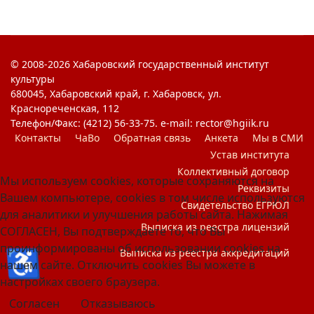
© 2008-2026 Хабаровский государственный институт
культуры
680045, Хабаровский край, г. Хабаровск, ул.
Краснореченская, 112
Телефон/Факс: (4212) 56-33-75. e-mail: rector@hgiik.ru
Контакты
ЧаВо
Обратная связь
Анкета
Мы в СМИ
Устав института
Коллективный договор
Мы используем cookies, которые сохраняются на
Реквизиты
Вашем компьютере, cookies в том числе используются
Свидетельство ЕГРЮЛ
для аналитики и улучшения работы сайта. Нажимая
Выписка из реестра лицензий
СОГЛАСЕН, Вы подтверждаете то, что Вы
проинформированы об использовании cookies на
♿
Выписка из реестра аккредитаций
нашем сайте. Отключить cookies Вы можете в
настройках своего браузера.
Согласен
Отказываюсь