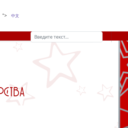
">
中文
Поиск
Type 2 or more characters for results.