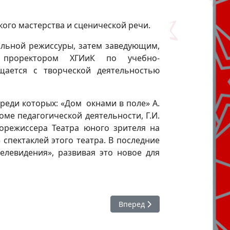
кого мастерства и сценической речи.
альной режиссуры, затем заведующим,
тся проректором ХГИиК по учебно-
щается с творческой деятельностью
среди которых: «Дом окнами в поле» А.
оме педагогической деятельности, Г.И.
орежиссера Театра юного зрителя на
спектаклей этого театра. В последние
елевидения», развивая это новое для
Следующий: Шутов Анатолий 
Вперед