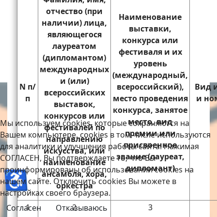
отчество (при
Наименование
наличии) лица,
выставки,
являющегося
конкурса или
лауреатом
фестиваля и их
(дипломантом)
уровень
международных
(международный,
и (или)
N п/
всероссийский),
Вид 
всероссийских
п
место проведения
и но
выставок,
конкурса, занятое
конкурсов или
место, вид
Мы используем cookies, которые сохраняются на
фестивалей по
премии или
Вашем компьютере, cookies в том числе используются
направлению
присвоенное
для аналитики и улучшения работы сайта. Нажимая
искусства, или
звание (лауреат,
СОГЛАСЕН, Вы подтверждаете то, что Вы
наименование
дипломант)
проинформированы об использовании cookies на
♿
ансамбля, хора,
нашем сайте. Отключить cookies Вы можете в
оркестра
настройках своего браузера.
1
2
3
Согласен
Отказываюсь