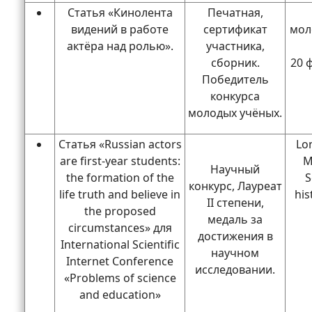
Статья «Кинолента
Печатная,
видений в работе
сертификат
мол
актёра над ролью».
участника,
сборник.
20 
Победитель
конкурса
молодых учёных.
Статья «Russian actors
Lo
are first-year students:
M
Научный
the formation of the
S
конкурс, Лауреат
life truth and believe in
his
II степени,
the proposed
медаль за
circumstances» для
достижения в
International Scientific
научном
Internet Conference
исследовании.
«Problems of science
and education»