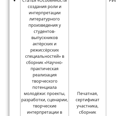
Статья «Особенности
РИО
создания роли и
интерпретации
литературного
произведения у
студентов-
выпускников
актёрских и
режиссёрских
специальностей» в
сборник «Научно-
практическая
реализация
творческого
потенциала
молодёжи: проекты,
Печатная,
разработки, сценарии,
сертификат
творческие
участника,
интерпретации в
сборник