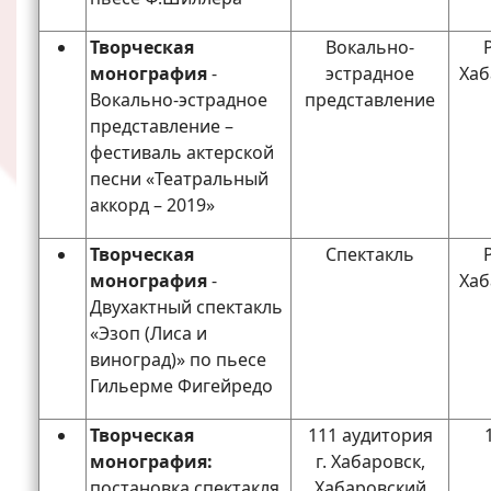
Творческая
Вокально-
монография
-
эстрадное
Хаб
Вокально-эстрадное
представление
представление –
фестиваль актерской
песни «Театральный
аккорд – 2019»
Творческая
Спектакль
монография
-
Хаб
Двухактный спектакль
«Эзоп (Лиса и
виноград)» по пьесе
Гильерме Фигейредо
Творческая
111 аудитория
монография:
г. Хабаровск,
постановка спектакля
Хабаровский