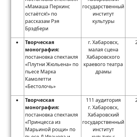
«Мамаша Перкинс
государственный
остаётся!» по
институт
рассказам Рэя
культуры
Брэдбери
Творческая
г. Хабаровск,
монография:
малая сцена
постановка спектакля
Хабаровского
«Плутни Жюльена» по
краевого театра
пьесе Марка
драмы
Камолетти
«Бестолочь»
Творческая
111 аудитория
монография:
г. Хабаровск,
постановка спектакля
Хабаровский
«Принцесса из
государственный
Марьиной рощи» по
институт
пьесе Д.Иванова и
культуры;