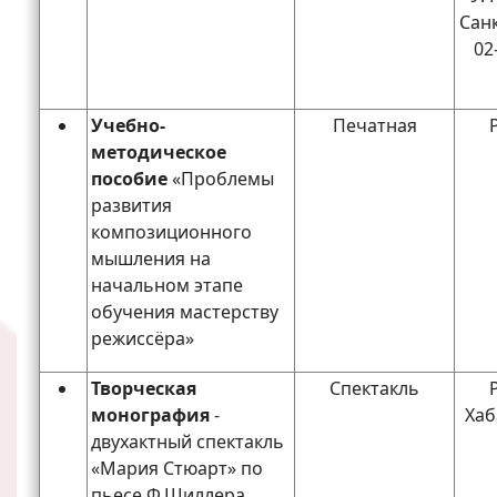
Санк
02
Учебно-
Печатная
методическое
пособие
«Проблемы
развития
композиционного
мышления на
начальном этапе
обучения мастерству
режиссёра»
Творческая
Спектакль
монография
-
Хаб
двухактный спектакль
«Мария Стюарт» по
пьесе Ф.Шиллера