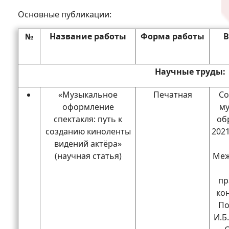
Основные публикации:
№
Название работы
Форма работы
Научные труды:
«Музыкальное
Печатная
Со
оформление
м
спектакля: путь к
об
созданию киноленты
202
видений актёра»
(научная статья)
Меж
пр
ко
По
И.Б