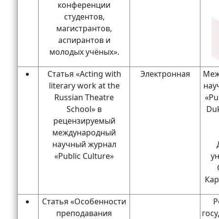
конференции
студентов,
магистрантов,
аспирантов и
молодых учёных».
Статья «Acting with
Электронная
Меж
literary work at the
нау
Russian Theatre
«Pu
School» в
Duk
рецензируемый
международный
научный журнал
«Public Culture»
ун
Кар
Статья «Особенности
Р
преподавания
гос