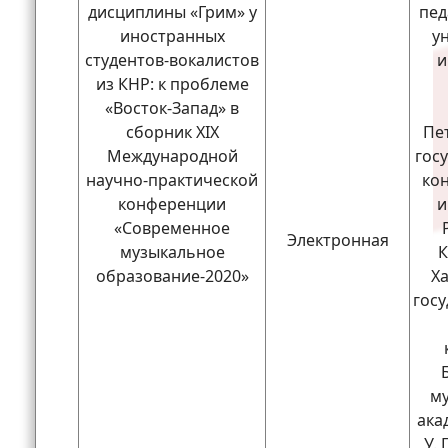
дисциплины «Грим» у
пед
иностранных
у
студентов-вокалистов
и
из КНР: к проблеме
«Восток-Запад» в
сборник XIX
Пе
Международной
гос
научно-практической
ко
конференции
и
«Современное
Электронная
музыкальное
К
образование-2020»
Х
гос
м
ака
У.