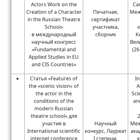
Actors Work on the
Ca
Creation of a Character
Печатная,
Меж
in the Russian Theatre
сертификат
School»
участника,
в международный
сборник
К
научный конгресс
Вел
«Fundamental and
(2
Applied Studies in EU
and CIS Countries»
Статья «Features of
In
the «scenic vision» of
A
the actor in the
Sci
conditions of the
and
modern Russian
theatre school» для
2
участия в
Научный
Меж
International scientific
конкурс, Лауреат
ака
internet conference
I степени.
к