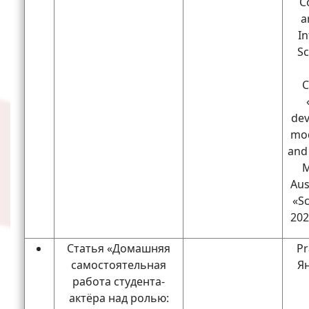
C
a
In
Sc
C
dev
mod
and
M
Aus
«Sc
202
Статья «Домашняя
Pr
самостоятельная
Ян
работа студента-
актёра над ролью: