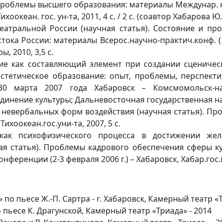
Проблемы высшего образования: материалы Междунар. нау
ихоокеан. гос. ун-та, 2011, 4 с. / 2 с. (соавтор Хабарова Ю.
еатральной России (научная статья). Состояние и п
тока России: материалы Всерос.научно-практич.конф. (17
ы, 2010, 3,5 с.
ие как составляющий элемент при создании сценичес
-эстетическое образование: опыт, проблемы, перспек
30 марта 2007 года Хабаровск – Комсмомольск-на
инение культуры; Дальневосточная государственная науч
невербальных форм воздействия (научная статья). Пр
ихоокеан.гос.уни-та, 2007, 5 с.
 как психофизического процесса в достижении же
ая статья). Проблемы кадрового обеспечения сферы ку
еренции (2-3 февраля 2006 г.) – Хабаровск, Хабар.гос.ин
по пьесе Ж.-П. Сартра - г. Хабаровск, Камерный театр «Т
о пьесе К. Драгунской, Камерный театр «Триада» - 2014