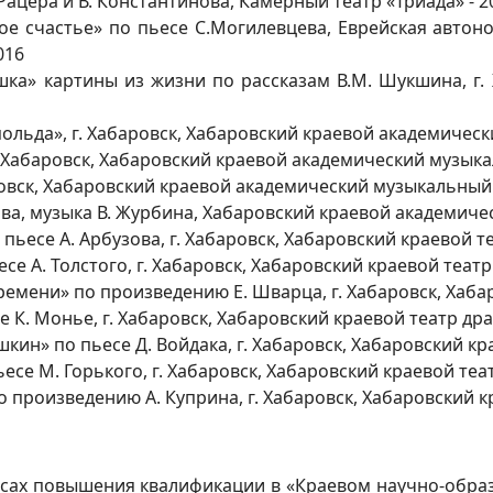
 Рацера и В. Константинова, Камерный театр «Триада» - 2
ое счастье» по пьесе С.Могилевцева, Еврейская автон
016
шка» картины из жизни по рассказам В.М. Шукшина, г. 
льда», г. Хабаровск, Хабаровский краевой академическ
. Хабаровск, Хабаровский краевой академический музыка
овск, Хабаровский краевой академический музыкальный 
ова, музыка В. Журбина, Хабаровский краевой академиче
ьесе А. Арбузова, г. Хабаровск, Хабаровский краевой т
се А. Толстого, г. Хабаровск, Хабаровский краевой театр
ремени» по произведению Е. Шварца, г. Хабаровск, Хаба
е К. Монье, г. Хабаровск, Хабаровский краевой театр др
ин» по пьесе Д. Войдака, г. Хабаровск, Хабаровский кр
есе М. Горького, г. Хабаровск, Хабаровский краевой теа
 произведению А. Куприна, г. Хабаровск, Хабаровский к
урсах повышения квалификации в «Краевом научно-обр