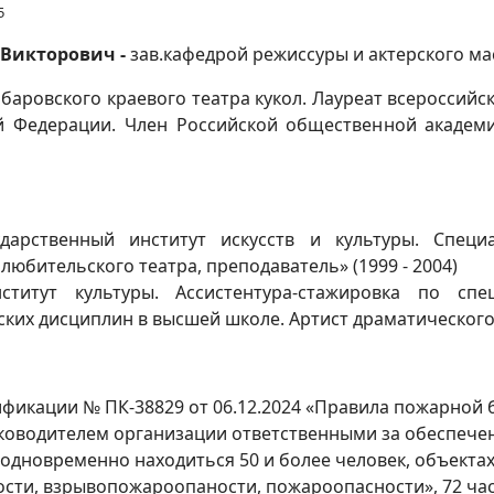
5
 Викторович -
зав.кафедрой режиссуры и актерского мас
баровского краевого театра кукол. Лауреат всероссийс
й Федерации. Член Российской общественной академи
ударственный институт искусств и культуры. Специ
любительского театра, преподаватель» (1999 - 2004)
ститут культуры. Ассистентура-стажировка по спец
их дисциплин в высшей школе. Артист драматического т
фикации № ПК-38829 от 06.12.2024 «Правила пожарной 
уководителем организации ответственными за обеспече
 одновременно находиться 50 и более человек, объекта
ти, взрывопожароопаности, пожароопасности», 72 ча