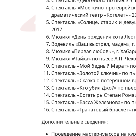
Спектакль «Диогеноff» по пьесе Б.
Спектакль «Моё кино про еврейск
драматический театр «Когелет» - 2
Спектакль «Солнце, старик и деву
2017
Мюзикл «День рождения кота Леопо
Водевиль «Ваш выстрел, мадам», г
Мюзикл «Первая любовь», г. Хабар
Мюзикл «Чайка» по пьесе А.П. Чех
Спектакль «Мой бедный Марат» по п
Спектакль «Золотой ключик» по пье
Спектакль «Сказка о потерянном в
Спектакль «Кто убил Джо?» по пьес
Спектакль «Богатырь Степан Ромашк
Спектакль «Васса Железнова» по пь
Спектакль «Гранатовый браслет» по
Дополнительные сведения:
Проведение мастер-классов на к