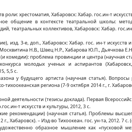
оли: хрестоматия, Хабаровск: Хабар. гос.ин-т искусств и 
ное общение в контексте театральной школы: метод
ий, театральных коллективов, Хабаровск: Хабар. гос.ин-т 
, изд. 3-е, доп., Хабаровск: Хабар. гос. ин-т искусств и 
Москвитина Н.В., Швец Н.Р., Хабарова Ю.П., Дьячкова Е.Н.
(и комедии): проблема провинции и центра (научная ст
конкурса молодых ученых и аспирантов (Хабаровск, 
, 5,5 с.
зона у будущего артиста (научная статья). Вопросы 
-тихоокеанская региона (7-9 октября 2014 г., г. Хабаровск
рной деятельности (тезисы доклада). Первая Всероссий
.гос.ин-т искусств и культуры, 2012, 3 с.
кие рекомендации) (научная статья). Проблемы высше
г., Хабаровск). – Изд-во Тихоокеан. гос. ун-та, 2012. 7 с
удожественно образное мышление как «пусковой ме