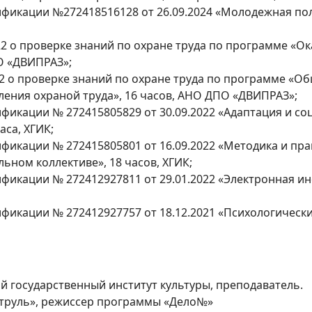
фикации №272418516128 от 26.09.2024 «Молодежная пол
22 о проверке знаний по охране труда по программе «
О «ДВИПРАЗ»;
22 о проверке знаний по охране труда по программе «О
ения охраной труда», 16 часов, АНО ДПО «ДВИПРАЗ»;
икации № 272415805829 от 30.09.2022 «Адаптация и со
аса, ХГИК;
фикации № 272415805801 от 16.09.2022 «Методика и пр
ьном коллективе», 18 часов, ХГИК;
фикации № 272412927811 от 29.01.2022 «Электронная 
фикации № 272412927757 от 18.12.2021 «Психологическ
й государственный институт культуры, преподаватель.
атруль», режиссер программы «Дело№»