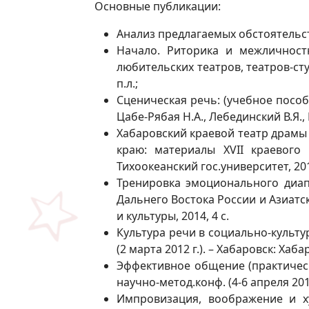
Основные публикации:
Анализ предлагаемых обстоятельств р
Начало. Риторика и межличност
любительских театров, театров-студ
п.л.;
Сценическая речь: (учебное пособие)
Цабе-Рябая Н.А., Лебединский В.Я., 
Хабаровский краевой театр драмы 
краю: материалы XVII краевого 
Тихоокеанский гос.университет, 2015
Тренировка эмоционального диапа
Дальнего Востока России и Азиатско
и культуры, 2014, 4 с.
Культура речи в социально-культу
(2 марта 2012 г.). – Хабаровск: Хабар
Эффективное общение (практичес
научно-метод.конф. (4-6 апреля 2012 
Импровизация, воображение и х