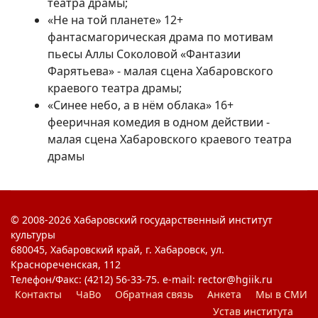
театра драмы;
«Не на той планете» 12+
фантасмагорическая драма по мотивам
пьесы Аллы Соколовой «Фантазии
Фарятьева» - малая сцена Хабаровского
краевого театра драмы;
«Синее небо, а в нём облака» 16+
фееричная комедия в одном действии -
малая сцена Хабаровского краевого театра
драмы
© 2008-2026 Хабаровский государственный институт
культуры
680045, Хабаровский край, г. Хабаровск, ул.
Краснореченская, 112
Телефон/Факс: (4212) 56-33-75. e-mail: rector@hgiik.ru
Контакты
ЧаВо
Обратная связь
Анкета
Мы в СМИ
Устав института