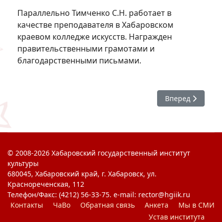
Параллельно Тимченко С.Н. работает в
качестве преподавателя в Хабаровском
краевом колледже искусств. Награжден
правительственными грамотами и
благодарственными письмами.
Следующий: Стол
Вперед
© 2008-2026 Хабаровский государственный институт
культуры
680045, Хабаровский край, г. Хабаровск, ул.
Краснореченская, 112
Телефон/Факс: (4212) 56-33-75. e-mail: rector@hgiik.ru
Контакты
ЧаВо
Обратная связь
Анкета
Мы в СМИ
Устав института