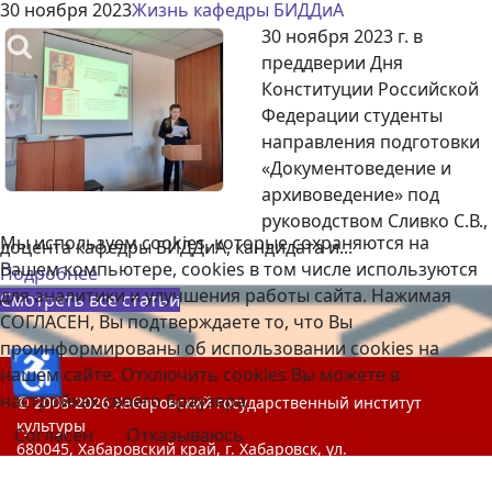
30 ноября 2023
Жизнь кафедры БИДДиА
30 ноября 2023 г. в
преддверии Дня
Конституции Российской
Федерации студенты
направления подготовки
«Документоведение и
архивоведение» под
руководством Сливко С.В.,
Мы используем cookies, которые сохраняются на
доцента кафедры БИДДиА, кандидата и...
Вашем компьютере, cookies в том числе используются
Подробнее
для аналитики и улучшения работы сайта. Нажимая
Смотреть все статьи
СОГЛАСЕН, Вы подтверждаете то, что Вы
проинформированы об использовании cookies на
♿
нашем сайте. Отключить cookies Вы можете в
настройках своего браузера.
© 2008-2026 Хабаровский государственный институт
культуры
Согласен
Отказываюсь
680045, Хабаровский край, г. Хабаровск, ул.
Краснореченская, 112