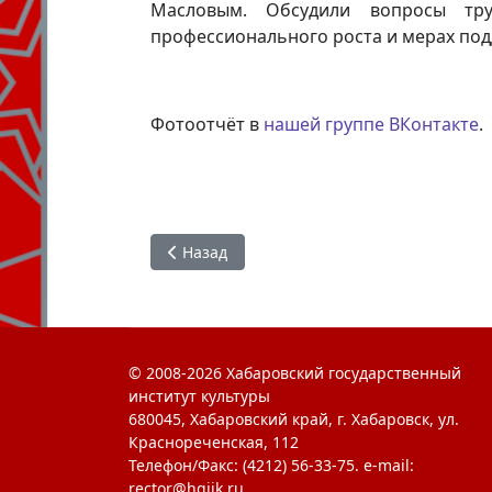
Масловым. Обсудили вопросы тру
профессионального роста и мерах под
Фотоотчёт в
нашей группе ВКонтакте
.
Предыдущий: Вознесение - символ твой!
Назад
© 2008-2026 Хабаровский государственный
институт культуры
680045, Хабаровский край, г. Хабаровск, ул.
Краснореченская, 112
Телефон/Факс: (4212) 56-33-75. e-mail:
rector@hgiik.ru