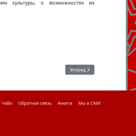
иях культуры, о возможностях их
Следующий: Студенческая весн
Вперед
ЧаВо
Обратная связь
Анкета
Мы в СМИ