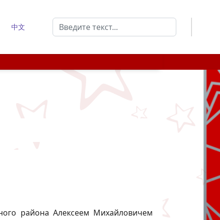
Поиск
中文
Type 2 or more characters for results.
ьного района Алексеем Михайловичем