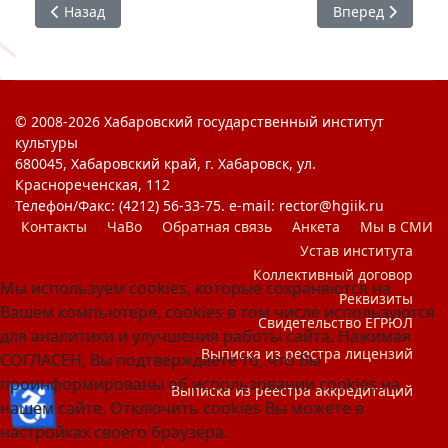
Предыдущий: Акция взаимопомощи «МыВместе»
Следующий: Отк
Назад
Вперед
© 2008-2026 Хабаровский государственный институт
культуры
680045, Хабаровский край, г. Хабаровск, ул.
Краснореченская, 112
Телефон/Факс: (4212) 56-33-75. e-mail: rector@hgiik.ru
Контакты
ЧаВо
Обратная связь
Анкета
Мы в СМИ
Устав института
Коллективный договор
Мы используем cookies, которые сохраняются на
Реквизиты
Вашем компьютере, cookies в том числе используются
Свидетельство ЕГРЮЛ
для аналитики и улучшения работы сайта. Нажимая
Выписка из реестра лицензий
СОГЛАСЕН, Вы подтверждаете то, что Вы
проинформированы об использовании cookies на
♿
Выписка из реестра аккредитаций
нашем сайте. Отключить cookies Вы можете в
настройках своего браузера.