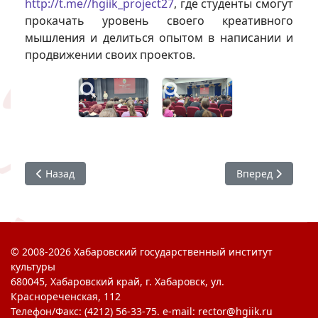
http://t.me//hgiik_project27
, где студенты смогут
прокачать уровень своего креативного
мышления и делиться опытом в написании и
продвижении своих проектов.
Предыдущий: #ХГИК : поздравляем с Днём преподават
Следующий: Поб
Назад
Вперед
© 2008-2026 Хабаровский государственный институт
культуры
680045, Хабаровский край, г. Хабаровск, ул.
Краснореченская, 112
Телефон/Факс: (4212) 56-33-75. e-mail: rector@hgiik.ru