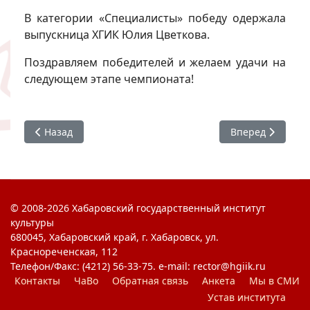
В категории «Специалисты» победу одержала
выпускница ХГИК Юлия Цветкова.
Поздравляем победителей и желаем удачи на
следующем этапе чемпионата!
Предыдущий: Встреча с Е. О. Казаковым (РГСАИ)
Следующий: Сту
Назад
Вперед
© 2008-2026 Хабаровский государственный институт
культуры
680045, Хабаровский край, г. Хабаровск, ул.
Краснореченская, 112
Телефон/Факс: (4212) 56-33-75. e-mail: rector@hgiik.ru
Контакты
ЧаВо
Обратная связь
Анкета
Мы в СМИ
Устав института