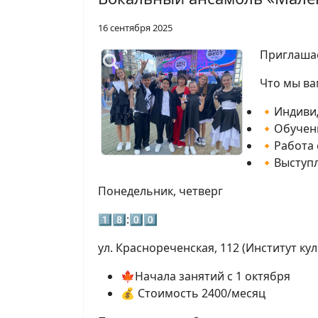
16 сентября 2025
Приглашае
Что мы ва
🔸Индивид
🔸Обучени
🔸Работа 
🔸Выступл
Понедельник, четверг
1️⃣8️⃣:0️⃣0️⃣
ул. Краснореченская, 112 (Институт ку
🍁Начала занятий с 1 октября
💰 Стоимость 2400/месяц