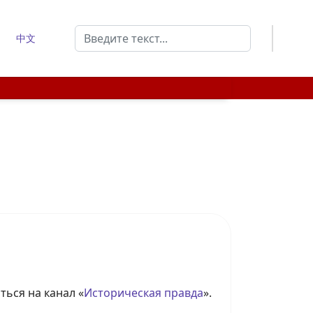
Поиск
中文
Type 2 or more characters for results.
ься на канал «
Историческая правда
».