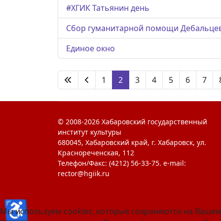
#ХГИК Татьянин день
Сбор гуманитарной помощи Дебальце
Единое окно
1
2
3
4
5
6
7
© 2008-2026 Хабаровский государственный
институт культуры
680045, Хабаровский край, г. Хабаровск, ул.
Краснореченская, 112
Телефон/Факс: (4212) 56-33-75. e-mail:
rector@hgiik.ru
♿
Мы используем cookies, которые сохраняются на Вашем