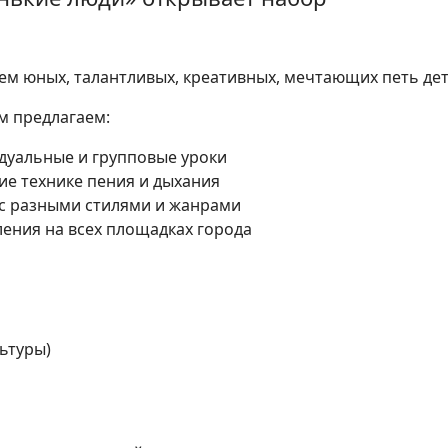
м юных, талантливых, креативных, мечтающих петь дет
м предлагаем:
уальные и групповые уроки
е технике пения и дыхания
с разными стилями и жанрами
ения на всех площадках города
льтуры)