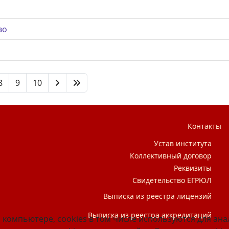
во
8
9
10
Контакты
Устав института
Коллективный договор
Реквизиты
Свидетельство ЕГРЮЛ
Выписка из реестра лицензий
Выписка из реестра аккредитаций
 компьютере, cookies в том числе используются для ан