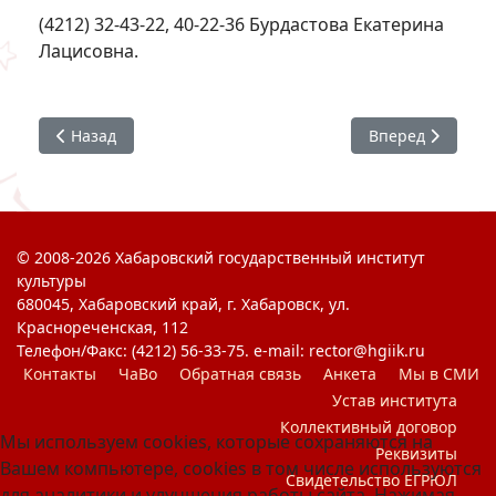
(4212) 32-43-22, 40-22-36 Бурдастова Екатерина
Лацисовна.
Предыдущий: Ректор ХГИК 2024
Следующий: ЭИ
Назад
Вперед
© 2008-2026 Хабаровский государственный институт
культуры
680045, Хабаровский край, г. Хабаровск, ул.
Краснореченская, 112
Телефон/Факс: (4212) 56-33-75. e-mail: rector@hgiik.ru
Контакты
ЧаВо
Обратная связь
Анкета
Мы в СМИ
Устав института
Коллективный договор
Мы используем cookies, которые сохраняются на
Реквизиты
Вашем компьютере, cookies в том числе используются
Свидетельство ЕГРЮЛ
для аналитики и улучшения работы сайта. Нажимая