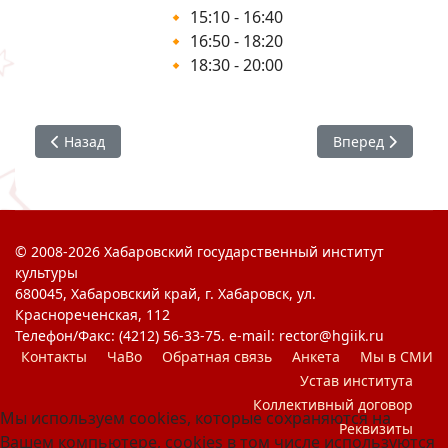
🔸 15:10 - 16:40
🔸 16:50 - 18:20
🔸 18:30 - 20:00
Предыдущий: Проект «ТопБЛОГ» запускает конкурс «Спе
Следующий: О з
Назад
Вперед
© 2008-2026 Хабаровский государственный институт
культуры
680045, Хабаровский край, г. Хабаровск, ул.
Краснореченская, 112
Телефон/Факс: (4212) 56-33-75. e-mail: rector@hgiik.ru
Контакты
ЧаВо
Обратная связь
Анкета
Мы в СМИ
Устав института
Коллективный договор
Мы используем cookies, которые сохраняются на
Реквизиты
Вашем компьютере, cookies в том числе используются