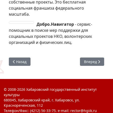
собственные проекты. Это бесплатная
социальная франшиза федерального
масштаба.
Добро.Навигатор
- сервис-
помощник в поиске мер поддержки для
социальных проектов НКО, волонтерских
организаций и физических лиц.
Предыдущий: Группа в ВК Центра карьеры
Следующий: Все
Назад
Вперед
© 2008-2026 Хабаровский государственный институт
культуры
680045, Хабаровский край, г. Хабаровск, ул.
Краснореченская, 112
Телефон/Факс: (4212) 56-33-75. e-mail: rector@hgiik.ru