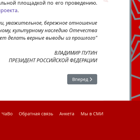
нальной площадкой по его проведению.
проекта
.
рии, уважительное, бережное отношение
вному, культурному наследию Отечества
ет делать верные выводы из прошлого"
ВЛАДИМИР ПУТИН
ПРЕЗИДЕНТ РОССИЙСКОЙ ФЕДЕРАЦИИ
Следующий: Национальный аг
Вперед
ЧаВо
Обратная связь
Анкета
Мы в СМИ