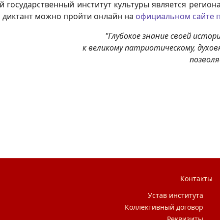
й государственный институт культуры является регио
, диктант можно пройти онлайн на
официальном сайте 
"Глубокое знание своей исто
к великому патриотическому, духо
позволя
дия Николаевича с 75летием
Контакты
Устав института
Коллективный договор
Реквизиты