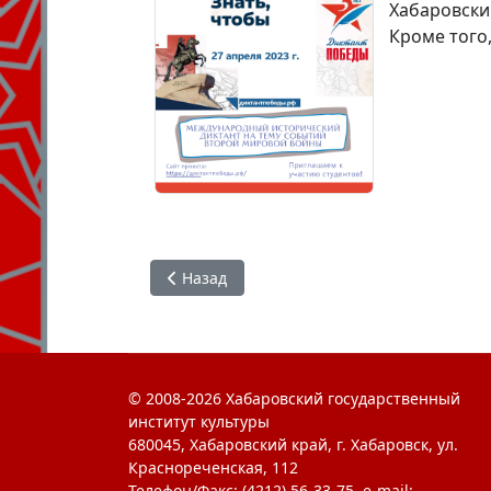
Хабаровски
Кроме того
Предыдущий: Поздравляем Чащина Генна
Назад
© 2008-2026 Хабаровский государственный
институт культуры
680045, Хабаровский край, г. Хабаровск, ул.
Краснореченская, 112
Телефон/Факс: (4212) 56-33-75. e-mail: