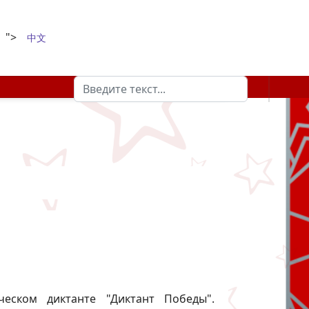
">
中文
Поиск
Type 2 or more characters for results.
еском диктанте "Диктант Победы".