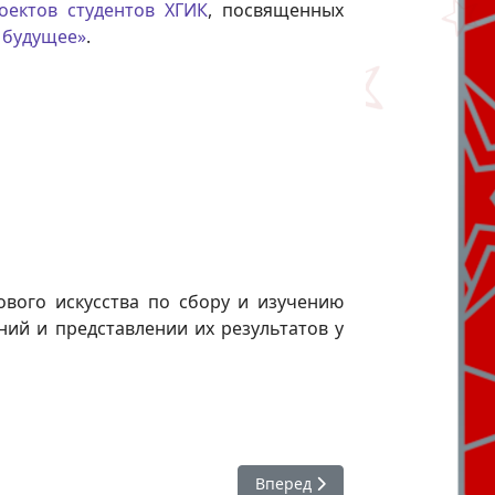
оектов студентов ХГИК
, посвященных
в будущее»
.
ового искусства по сбору и изучению
ий и представлении их результатов у
Следующий: Стартовал дополн
Вперед