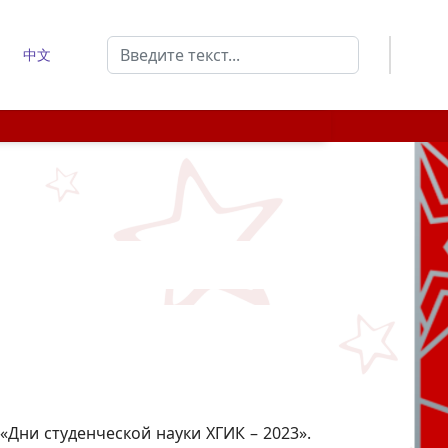
Поиск
中文
Type 2 or more characters for results.
 «Дни студенческой науки ХГИК – 2023».