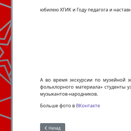
юбилею ХГИК и Году педагога и настав
А во время экскурсии по музейной э
фольклорного материала» студенты у
музыкантов-народников.
Больше фото в
ВКонтакте
Предыдущий: Поздравляем с 23 февраля
Назад