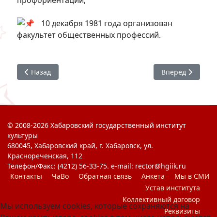
профориентации;
10 декабря 1981 года организован
факультет общественных профессий.
Предыдущий: Интересные факты о ХГИК. Часть 7
Следующий: Инт
Назад
Вперед
© 2008-2026 Хабаровский государственный институт
культуры
680045, Хабаровский край, г. Хабаровск, ул.
Краснореченская, 112
Телефон/Факс: (4212) 56-33-75. e-mail: rector@hgiik.ru
Контакты
ЧаВо
Обратная связь
Анкета
Мы в СМИ
Устав института
Коллективный договор
Мы используем cookies, которые сохраняются на
Реквизиты