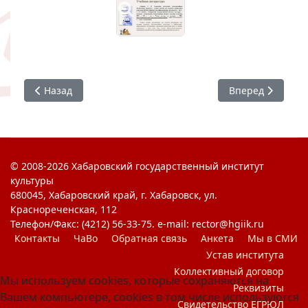
Предыдущий: #Книжная выставка : День русского языка
Следующий: #Кн
Назад
Вперед
© 2008-2026 Хабаровский государственный институт
культуры
680045, Хабаровский край, г. Хабаровск, ул.
Краснореченская, 112
Телефон/Факс: (4212) 56-33-75. e-mail: rector@hgiik.ru
Контакты
ЧаВо
Обратная связь
Анкета
Мы в СМИ
Устав института
Коллективный договор
Мы используем cookies, которые сохраняются на
Реквизиты
Вашем компьютере, cookies в том числе используются
Свидетельство ЕГРЮЛ